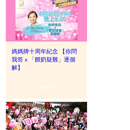
媽媽牌十周年紀念 【你問
我答 x 「餵奶疑難」逐個
解】
詳細資料