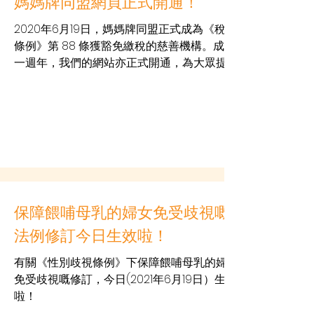
媽媽牌同盟網頁正式開通！
2020年6月19日，媽媽牌同盟正式成為《稅務
條例》第 88 條獲豁免繳稅的慈善機構。成立
一週年，我們的網站亦正式開通，為大眾提供
母乳餵哺的資訊，同路人分享，以及各式各樣
活動，陪你成就餵哺母乳之路！ 和你一起
「將最好．給最愛」，「行到邊﹔餵到
邊」，...
保障餵哺母乳的婦女免受歧視嘅
法例修訂今日生效啦！
有關《性別歧視條例》下保障餵哺母乳的婦女
免受歧視嘅修訂，今日(2021年6月19日）生效
啦！