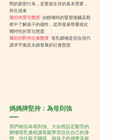
間的親密行為，是嬰孩生存的基本需要，
與生俱來
最好的育兒態度
由餵哺時的緊密接觸及觀
察中了解孩子的個性，從而發展尊重彼此
獨特性的育兒態度
最好的對待社會態度
母乳餵哺是切合現代
講求平衡及永續發展的社會態度
媽媽牌堅持：為母則強
我們相信為母則強。大自然設定艱苦的
餵哺母乳過程讓母親學習信任自己的身
體，信任親子關係、與孩子的感覺及能