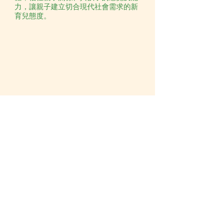
力，讓親子建立切合現代社會需求的新
育兒態度。
媽媽牌深信：
母乳是與生俱來的食物，猶如我們的能
力，可以為自己，為孩子，為社會各獻
己力，互相回饋； 母親作為孕育下一代
的必要社會個體，母親的權利無論在家
庭，工作崗位及社會都應受尊重。