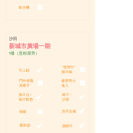
✖
飲水機
沙田
新城市廣場一期
1樓（意粉屋旁）
“使用中”
✖
✔
可上鎖
顯示板
門外有職
嚴禁男士
✖
✖
員看守
進入
換片台 /
椅子 /
✔
✔
換片軟墊
沙發
✔
✖
洗手設備
插蘇
✔
✔
暖奶器
濕紙巾