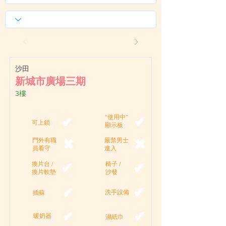
沙田
新城市廣場三期
3樓
“使用中”
✔
✔
可上鎖
顯示板
門外有職
嚴禁男士
✖
✖
員看守
進入
換片台 /
椅子 /
✔
✔
換片軟墊
沙發
✔
✔
洗手設備
插蘇
✔
✔
暖奶器
濕紙巾