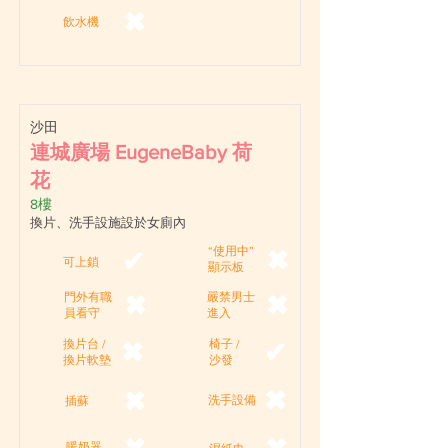
✖
飲水機
沙田
連城廣場 EugeneBaby 荷
花
8樓
換片、洗手設施設於女廁內
“使用中”
✖
✔
可上鎖
顯示板
門外有職
嚴禁男士
✖
✖
員看守
進入
換片台 /
椅子 /
✖
✔
換片軟墊
沙發
✖
✖
洗手設備
插蘇
暖奶器