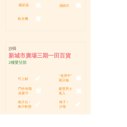
✖
✖
暖奶器
濕紙巾
✖
飲水機
沙田
新城市廣場三期一田百貨
2樓嬰兒部
“使用中”
✖
✔
可上鎖
顯示板
門外有職
嚴禁男士
✖
✖
員看守
進入
換片台 /
椅子 /
✔
✔
換片軟墊
沙發
✔
✔
洗手設備
插蘇