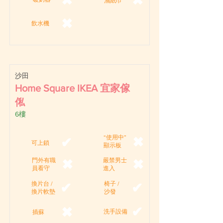
✖
✖
濕紙巾
✖
飲水機
沙田
Home Square IKEA 宜家傢
俬
6樓
“使用中”
✖
✔
可上鎖
顯示板
門外有職
嚴禁男士
✖
✖
員看守
進入
換片台 /
椅子 /
✔
✔
換片軟墊
沙發
✔
✖
洗手設備
插蘇