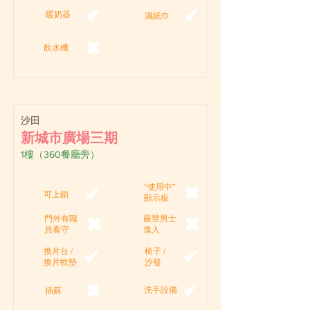
✔
✔
暖奶器
濕紙巾
✖
飲水機
沙田
新城市廣場三期
1樓（360餐廳旁）
“使用中”
✖
✔
可上鎖
顯示板
門外有職
嚴禁男士
✖
✖
員看守
進入
換片台 /
椅子 /
✔
✔
換片軟墊
沙發
✔
✖
洗手設備
插蘇