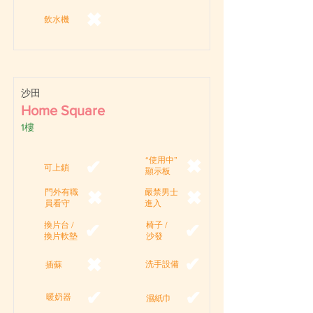
✖
飲水機
沙田
Home Square
1樓
“使用中”
✖
✔
可上鎖
顯示板
門外有職
嚴禁男士
✖
✖
員看守
進入
換片台 /
椅子 /
✔
✔
換片軟墊
沙發
✔
✖
洗手設備
插蘇
✔
✔
暖奶器
濕紙巾