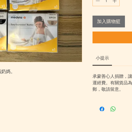
加入購物籃
小提示
雙職奶媽。
承蒙善心人捐贈，
運經費。有關貨品
郵，敬請留意。