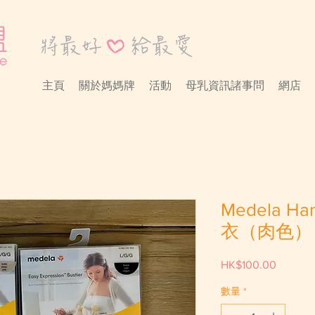
主頁
關於媽媽牌
活動
母乳資訊諸事問
網店
Medela Ha
衣（肉色）
HK$100.00
價
格
數量
*