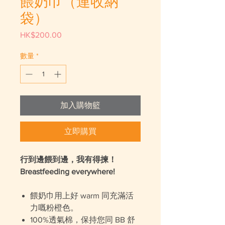
餵奶巾（連收納
袋）
HK$200.00
價
格
數量
*
加入購物籃
立即購買
行到邊餵到邊，我有得揀！
Breastfeeding everywhere!
餵奶巾用上好 warm 同充滿活
力嘅粉橙色。
100%透氣棉，保持您同 BB 舒