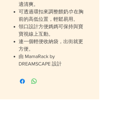
適清爽。
可透過環扣來調整餵奶
巾
在胸
前的高低位置，輕鬆易用。
領口設計方便媽媽可保持與寶
寶視線上互動。
連一個輕便收納袋，出街就更
方便。
由 MamaRack by
DREAMSCAPE 設計