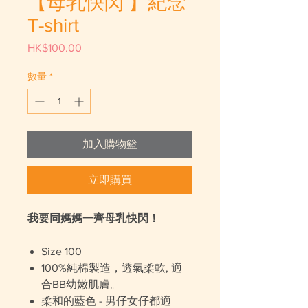
【母乳快閃 】紀念
T-shirt
HK$100.00
價
格
數量
*
加入購物籃
立即購買
我要同媽媽一齊母乳快閃！
Size 100
100%純棉製造，透氣柔軟, 適
合BB幼嫩肌膚。
柔和的藍色 - 男仔女仔都適