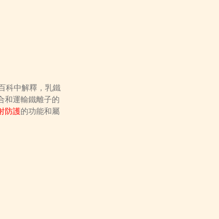
)。從維基百科中解釋，乳鐵
合和運輸鐵離子的
射防護
的功能和屬