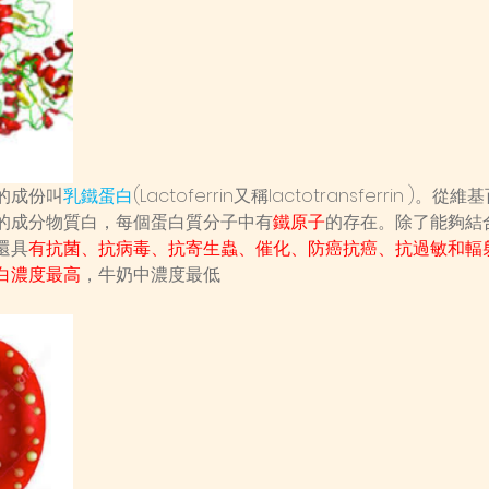
的成份叫
乳鐵蛋白
(Lactoferrin又稱lactotransferrin 
的成分物質白，每個蛋白質分子中有
鐵原子
的存在。除了能夠結
還具
有抗菌、抗病毒、抗寄生蟲、催化、防癌抗癌、抗過敏和輻
白濃度最高
，牛奶中濃度最低