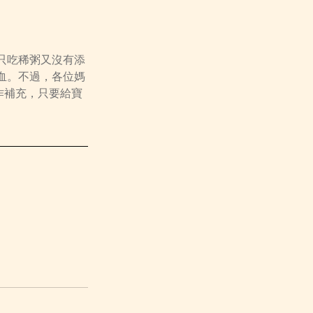
只吃稀粥又沒有添
血。不過，各位媽
作補充，只要給寶