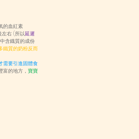
氧的血紅素
左右 (所以
延遲
乳中含鐡質的成份
多鐵質的奶粉反而
才需要引進固體食
豐富的地方，
寶寶