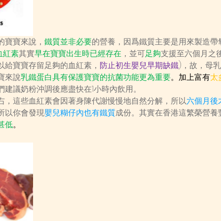
的寶寶來說，
鐵質並非必要
的營養，因爲鐵質主要是用來製造帶
血紅素
其實
早在寶寶出生時已經存在
，並可
足夠
支援至六個月之後
以給寶寶存留足夠的血紅素，
防止初生嬰兒早期缺鐵
)，故，母
寶來說
乳鐵蛋白具有保護寶寶的抗菌功能更為重要
。加上富有
太
們建議奶粉沖調後應盡快在1小時內飲用。
右，這些血紅素會因著身陳代謝慢慢地自然分解，所以
六個月後
所以你會發現
嬰兒糊仔內也有鐵質
成份。其實在香港這繁榮營養
甚低
。