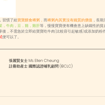
，習慣了給
寶寶餵食稀粥，
而
稀粥內其實沒有鐵質的價值
，長期
菜，牛肉，豆，雞，雞肝
等，慢慢寶寶便有機會患上缺鐵性的貧
享後，不需急於立即給寶寶吃牛肉(比較容引起敏感)或添加奶粉
試
便可以了。
張麗賢女士 Ms. Ellen Cheung
註冊助産士 國際認證哺乳顧問 (IBCLC)