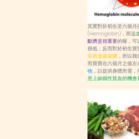
其實對於初生至六個月
(Hemoglobin)，而這
斷臍是很重要
的喔，可
很低；反而對於初生寶
容易溫藏細菌
，所以我
而寶寶在六個月之後左
物
，以提供身體所需，
患上缺鐵性貧血的機會