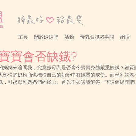
主頁
關於媽媽牌
活動
母乳資訊諸事問
網店
寶寶會否缺鐡?
的媽媽來追問我，究竟餵母乳是否會令寶寶身體嚴重缺鐵？鐵質
大部份的奶粉商也標榜自己的奶粉中有鐵質的成份。而母乳媽媽
低，引起母乳媽媽們的擔心。首先不如讓我解答一下這個提問吧!