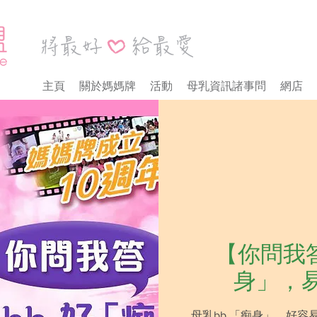
主頁
關於媽媽牌
活動
母乳資訊諸事問
網店
【你問我答 
身」，
母乳bb 「痴身」，好容易