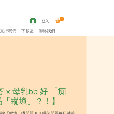
登入
支持我們
下載區
聯絡我們
x 母乳bb 好 「痴
易「縱壞」？！】
被「縱壞」嘅問題🤦🏻‍♀️ 呢個問題每日纏繞