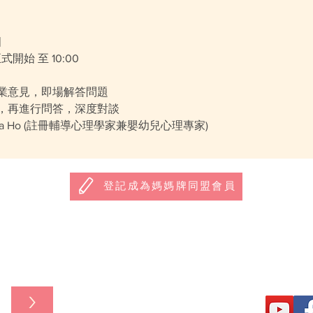
四
式開始 至 10:00
業意見，即場解答問題
，再進行問答，深度對談
nca Ho (註冊輔導心理學家兼嬰幼兒心理專家)
登記成為媽媽牌同盟會員
>