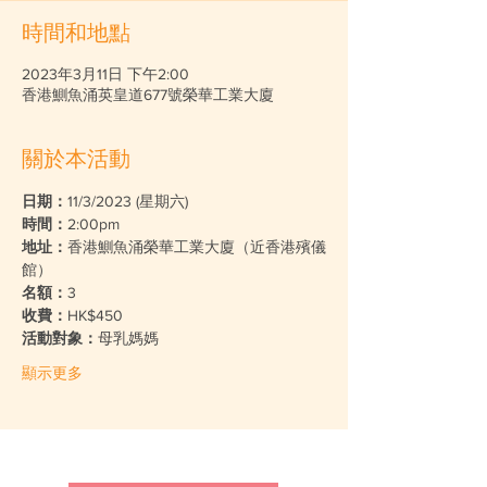
時間和地點
2023年3月11日 下午2:00
香港鰂魚涌英皇道677號榮華工業大廈
關於本活動
日期：
11/3/2023 (星期六)
時間：
2:00pm
地址：
香港鰂魚涌榮華工業大廈（近香港殯儀
館）
名額：
3
收費：
HK$450
活動對象：
母乳媽媽
顯示更多