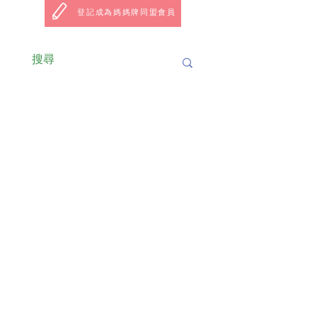
登記成為媽媽牌同盟會員
支持我們
訂閱我們的電子郵件
>
慈善機構註冊編號 : 91/16263