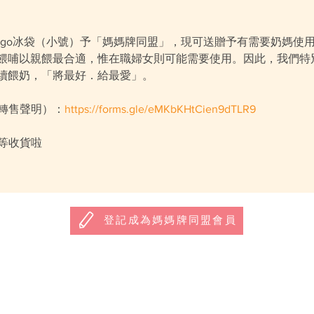
-to-go冰袋（小號）予「媽媽牌同盟」，現可送贈予有需要奶媽使
餵哺以親餵最合適，惟在職婦女則可能需要使用。因此，我們特別
續餵奶，「將最好．給最愛」。
不轉售聲明）：
https://forms.gle/eMKbKHtCien9dTLR9
就等收貨啦
登記成為媽媽牌同盟會員