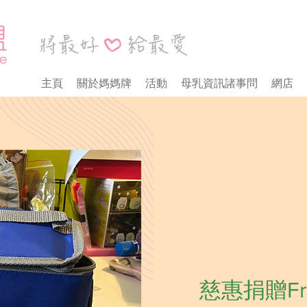
主頁
關於媽媽牌
活動
母乳資訊諸事問
網店
慈惠捐贈Fri