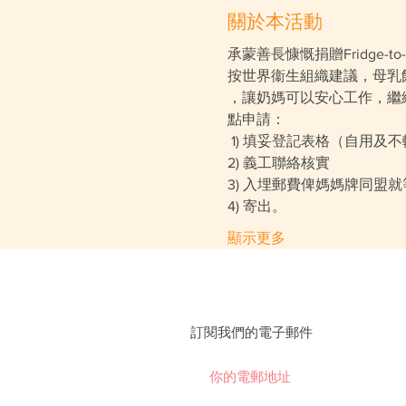
關於本活動
承蒙善長慷慨捐贈Fridge
按世界衞生組織建議，母乳
，讓奶媽可以安心工作，繼
點申請：

 1) 填妥登記表格（自用及
2) 義工聯絡核實
3) 入埋郵費俾媽媽牌同盟
4) 寄出。
顯示更多
訂閱我們的電子郵件