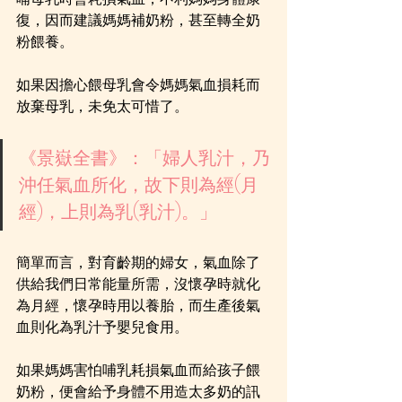
復，因而建議媽媽補奶粉，甚至轉全奶
粉餵養。
如果因擔心餵母乳會令媽媽氣血損耗而
放棄母乳，未免太可惜了。
《景嶽全書》：「婦人乳汁，乃
沖任氣血所化，故下則為經(月
經)，上則為乳(乳汁)。」
簡單而言，對育齡期的婦女，氣血除了
供給我們日常能量所需，沒懷孕時就化
為月經，懷孕時用以養胎，而生產後氣
血則化為乳汁予嬰兒食用。
如果媽媽害怕哺乳耗損氣血而給孩子餵
奶粉，便會給予身體不用造太多奶的訊