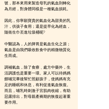
號，那本來用來製造母乳的氣血則轉化
為月經，對身體同樣是一種氣血損耗。
因此，你寧願寶貴的氣血化為甜美的乳
汁，供孩子食用；還是提早化為經血，
隨衛生巾丟進垃圾桶呢?
中醫認為，人的脾胃是氣血生化之源；
氣血是由我們吸收飲食中的精微物質化
生而成。
調補氣血，除了食療﹑處方中藥外，生
活調護也是重要一環。家人可以待媽媽
餵哺完畢後幫忙照顧孩子，使媽媽有充
足的睡眠和休息，有利促進氣血恢復。
而且，哺乳時刺激子宮肌肉收縮，有助
惡露排出，對母親產褥期的恢復起著重
要作用。