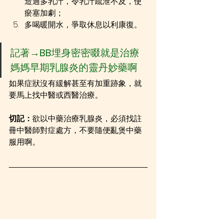
造過多乳汁，令乳汁疏泄不及，使
瘀塞加劇；
多喝暖開水，爭取休息以利康復。
記著→
BB
埋身密密啜就是治療
媽媽早期乳腺炎的靈丹妙藥啊
如果症狀沒有緩解甚至有加重跡象，就
要馬上找中醫或西醫治療。
切記：
欲以中藥治療乳腺炎，必須找註
冊中醫師對症處方，不要隨便亂煲中藥
服用啊。