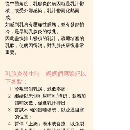
從中醫角度，乳腺炎的病因就是乳汁鬱
積，或受外邪感染，乳汁鬱而化熱而
成。
如感到乳房有壓痛性腫塊，並有發熱怕
冷，是早期乳腺炎的徵兆。
因此盡快排出鬱積的乳汁，疏通堵塞的
乳腺，使病因得消，對乳腺炎康復非常
重要。
乳腺炎發生時，媽媽們應緊記以
下各點：
冷敷患側乳房，減低疼痛；
繼續以患側乳房哺乳/擠奶，並增加
餵哺次數，促進乳汁排出；
嘗試不同的餵哺姿勢，以疏通阻塞
的位置；
暫停「上奶」湯水或食療，以免製